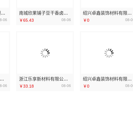
欣果铺子肉铺海鲜 为顾客提供一系列解决方案
南城欣果铺子豆干香卤全国包邮货到付款
绍兴卓鑫装饰材料有限公司个性化家装定制环保优质材料
8-06
￥65.43
08-06
￥0
08-0
南美学筑家建材局部改造，闭口合同拒绝增项
浙江乐享新材料有限公司-浙江本地家装定制设计大概报价
绍兴卓鑫装饰材料有限公司上虞区精细化全包保障
8-06
￥33.18
08-06
￥0
08-0