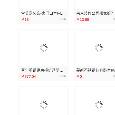
宜美嘉装饰-家门口室内装修免费量房
南
￥18
08-06
￥13.68
0
晋宁重钢建房报价透明，云南晟构建筑建材有限公司为您详解
慕
￥377.04
08-06
￥0
0