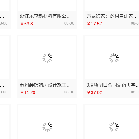
京装修公司哪家好？南京市创亿讯更省心
浙江乐享新材料有限公司新房装修报价
万赢饰家：乡村自建家装施工门窗焕新，安全耐用有保障
8-06
￥63.3
08-06
￥17.57
08-0
新不锈钢句容卧室施工流程，定制服务详解
苏州装饰婚房设计施工一体化，苏州兔哥哥智装新材料有限公司
0增项闭口合同湖南美学筑家建材有
8-06
￥11.29
08-06
￥37.02
08-0