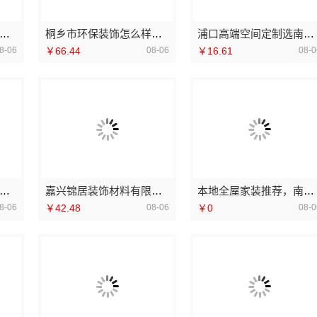
本地靠谱家装设计公司拎包入住，苏州百年豪庭新材料有限公司
桐乡市环保装饰怎么样，嘉兴锦居装饰材料有限公司环保材料品质
浦口高端空间定制选南京市创亿讯，环保可靠
8-06
￥66.44
08-06
￥16.61
08-0
北省腾冠畅实业贸易有限公司采购流程
嘉兴锦居装饰材料有限公司毛坯房装修费用
本地全屋家装推荐，南通宏域全宅装饰建材有限公司一站式服务
8-06
￥42.48
08-06
￥0
08-0