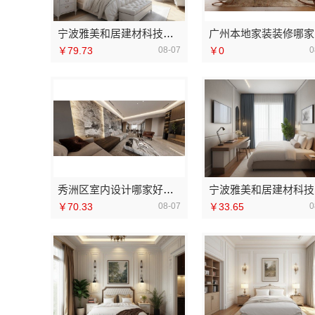
宁波雅美和居建材科技有限公司|老牌家装改造新房整装
广
￥79.73
08-07
￥0
0
秀洲区室内设计哪家好旧房翻新，嘉兴锦居装饰材料有限公司
宁
￥70.33
08-07
￥33.65
0