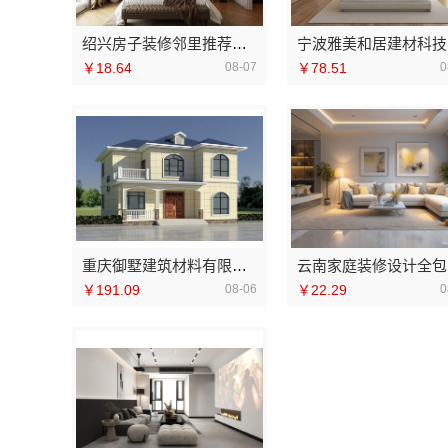
绍兴房子装修邻里推荐，浙江宜美嘉装饰工程有限公司
宁
￥18.64
08-07
￥78.51
0
重庆御墅建筑材料有限公司巴南现浇别墅抗震防风
云
￥191.09
08-06
￥22.29
0