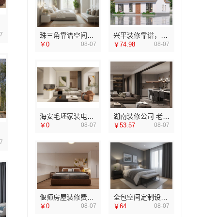
7
珠三角靠谱空间设计优惠活动——广东鼎饰空间装饰工程有限公司
兴平装修靠谱，选中蓝建投（北京）建设有限公司武功分公司
￥0
08-07
￥74.98
08-07
海安毛坯家装电话，南通宏域全宅装饰建材有限公司
湖南装修公司 老房翻新0增项 闭口合同找湖南美学筑家建材
￥0
08-07
￥53.57
08-07
7
偃师房屋装修费用详解，河南璟臻环保建材有限公司帮您规划
全包空间定制设计方案-江西圣匠新型环保材料有限公司一站式整装
￥0
08-07
￥64
08-07