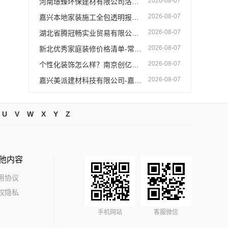
2026-08-07
河南璟臻环保建材有限公司洛阳居室装修推荐首选
2026-08-07
嘉兴本地家装施工全包透明报价，嘉兴美派建材价格清晰透明
2026-08-07
湖北省腾冠畅实业贸易有限公司大型轮胎批发平台教程
2026-08-07
新北优秀家庭装修价格清单-常州宜居佳装饰
2026-08-07
个性化装饰怎么样？南京创亿讯环保全包更省心
2026-08-07
嘉兴美派建材科技有限公司-嘉兴家装施工全包环保材料优选
U
V
W
X
Y
Z
他内容
用协议
权隐私
手机网站
客服微信