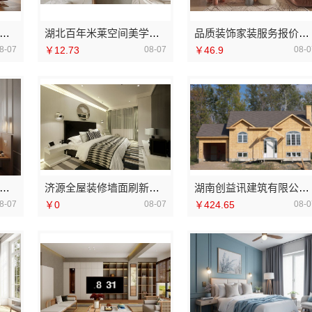
州本地家装装修哪家专业毛坯房？精匠饰家全铝家居
湖北百年米莱空间美学装饰材料有限公司襄阳轻奢风设计装修
品质装饰家装服务报价透明就来佛山市雅居美家建筑装饰工程有限公司
8-07
￥12.73
08-07
￥46.9
08-0
波雅美和居建材科技有限公司：海曙家装施工线下门店地址
济源全屋装修墙面刷新，河南璟臻环保建材有限公司环保施工
湖南创益讯建筑有限公司：湖南口碑好的装修环保材料推荐
8-07
￥0
08-07
￥424.65
08-0