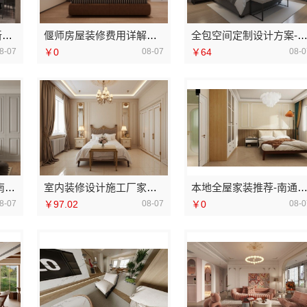
湖南装修公司 老房翻新0增项 闭口合同找湖南美学筑家建材
偃师房屋装修费用详解，河南璟臻环保建材有限公司帮您规划
全包空间定制设计方案-江西圣匠新型环保材料有限公司一站式
8-07
￥0
08-07
￥64
08-0
永城新房装修半包_河南璟臻环保建材有限公司
室内装修设计施工厂家江西圣匠新型环保材料有限公司
本地全屋家装推荐-南通宏域全宅装饰建材有限公司整装
8-07
￥97.02
08-07
￥0
08-0