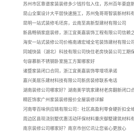
苏州市区靠谱家装装修多少钱拎包入住，苏州百年豪庭
昆山全案设计大平层快速施工，苏州兔哥哥智装新材料
昆明一站式装修毛坯房，云南至高新型建材有限公司
新昌畅销家庭装修，浙江宜美嘉装饰工程有限公司信赖
海安一站式装修公司价格南通宏域全宅装饰建材有限公
同城快装（湖北）科技有限公司快住老房快装公司工期
句容慕新不锈钢卧室施工方案哪家好
诸暨家装闭口合同，浙江宜美嘉装饰零增项承诺
嘉兴美居乐建材科技有限公司新房装修联系电话
湖南装修公司哪家好？湖南美学筑家建材老房翻新闭口
精匠饰家广州家装装修报价全屋装修详解
河南零百味供应链有限公司：社区高盈利零食硬折扣全
周边区县现浇别墅优惠活动环保材料重庆御墅建筑材料
南京装修公司哪家好？南京市创亿讯让您省心更放心