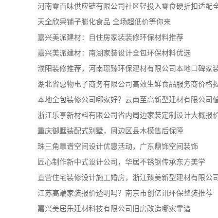
河南零百味供应链有限公司社区轻投入零食硬折扣适配
天全欣果铺子膨化食品 全场超低价等你来
嘉兴美派建材：自住房家装装修环保材料推荐
嘉兴美派建材：南湖家装设计全包环保材料优选
濮阳装修推荐，河南璟臻环保建材有限公司本地口碑家
湖北省惠物电子商务有限公司高效生鲜食品服务商价格
本地全包装修公司哪家好？云南至高新型建材有限公司
浙江乐享新材料有限公司省内周边家装定制设计大概报
重庆御墅装配式别墅，周边区县木模售后保障
珠三角靠谱空间设计优惠活动，广东鼎饰空间装饰
匠心制作新中式设计公司，华居不锈钢传承东方美学
直营住宅装修设计施工婚房，浙江臻美新型建材有限公
江苏高端家装报价透明吗？南京市创亿讯环保整装推荐
嘉兴美居乐建材科技有限公司旧房改造哪家靠谱