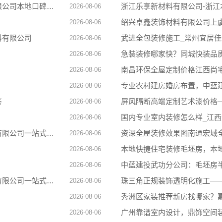
浙江城区房子整装免费量房选哪家，浙江乐享新材料有限公司本地口碑之选
浙江乐享新材料有限公司-浙
2026-08-06
绍兴卓鑫装饰材料有限公司上
2026-08-06
料有限公司
武进全包装修施工_常州宜居
2026-08-06
急装装修哪家快？同城快装品
2026-08-06
南昌环保全屋定制价格江西尚
2026-08-06
专业农村建房婚房布置，中蓝
2026-08-06
答
屏风隔断高端定制艺术漆价格
2026-08-06
国内专业室内装修怎么样_江
2026-08-06
畅销房子整装家装基础工程上门服务，浙江乐享新材料有限公司一站式施工交付
资深全屋装修效果图南通宏域
2026-08-06
本地快捷住宅装修毛坯房，本
2026-08-06
中蓝建投武功分公司：毛坯房
2026-08-06
新房家庭装修硬装施工规范，福建尚艺空间新材料科技有限公司一站式承接
珠三角正规装饰透明化施工—
2026-08-06
秀洲区家装推荐新房找哪家？
2026-08-06
广州靠谱室内设计，鼎饰空间
2026-08-06