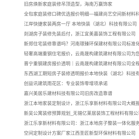
旧房焕新家庭装修吊顶造型，海南万赢饰家
全包家庭装修口碑优选报价明细—福建尚艺空间新材料
江岸快捷家装两房一厅 本地快装（湖北）科技有限公司
剡湖房子装修先装后付，浙江宜美嘉装饰工程有限公司
新郑住宅装修靠谱吗？河南璟臻环保建材有限公司标准
轻奢高端重钢住宅报价，云南晟构建筑建材有限公司为
晋宁重钢建房报价透明｜云南晟构建筑建材有限公司全
东西湖工期短房子装修透明报价本地快装（湖北）科技
创益讯建筑雨花区：专业装饰零增项承诺
嘉兴美居乐建材科技有限公司旧房改造靠谱
浙江本地家装定制设计，浙江乐享新材料有限公司大概
新吴公寓装修预算规划_无锡亿莱居装饰工程材料有限公
浙江乐享新材料有限公司：浙江本地房子整装一体化服
空间定制设计方案厂家江西圣匠新型环保材料有限公司