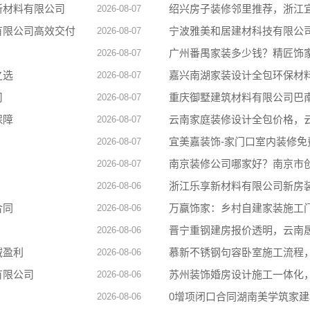
新材料有限公司
绍兴房子装修邻里推荐，浙江
2026-08-07
有限公司高效交付
宁波雅美和居建材科技有限公
2026-08-07
广州番禺家装多少钱？精匠饰
2026-08-07
之选
嘉兴南湖家装设计全包环保材
2026-08-07
司
重庆御墅建筑材料有限公司巴
2026-08-07
保障
云南家庭装修设计全包价格，
2026-08-07
宜美嘉装饰-家门口室内装修免
2026-08-07
南京装修公司哪家好？南京市
2026-08-07
浙江乐享新材料有限公司新房
2026-08-06
合同
万赢饰家：乡村自建家装施工
2026-08-06
晋宁重钢建房报价透明，云南
2026-08-06
域盈利
慕新不锈钢句容卧室施工流程
2026-08-06
有限公司
苏州装饰婚房设计施工一体化
2026-08-06
0增项闭口合同湖南美学筑家
2026-08-06