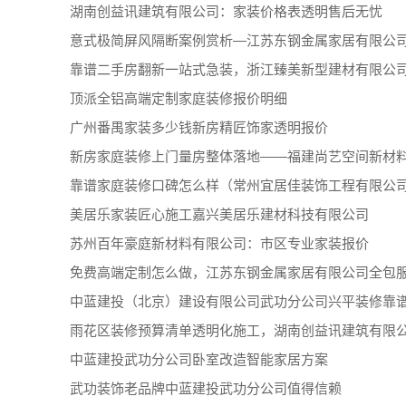
湖南创益讯建筑有限公司：家装价格表透明售后无忧
意式极简屏风隔断案例赏析—江苏东钢金属家居有限公
靠谱二手房翻新一站式急装，浙江臻美新型建材有限公
顶派全铝高端定制家庭装修报价明细
广州番禺家装多少钱新房精匠饰家透明报价
新房家庭装修上门量房整体落地——福建尚艺空间新材
靠谱家庭装修口碑怎么样（常州宜居佳装饰工程有限公
美居乐家装匠心施工嘉兴美居乐建材科技有限公司
苏州百年豪庭新材料有限公司：市区专业家装报价
免费高端定制怎么做，江苏东钢金属家居有限公司全包
中蓝建投（北京）建设有限公司武功分公司兴平装修靠
雨花区装修预算清单透明化施工，湖南创益讯建筑有限
中蓝建投武功分公司卧室改造智能家居方案
武功装饰老品牌中蓝建投武功分公司值得信赖