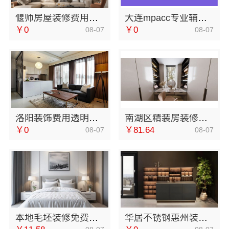
偃师房屋装修费用详解，河南璟臻环保建材有限公司合同明码标价
大连mpacc专业辅导机构哪家老师好 社科赛斯为你提供更有效的MPAcc辅导
￥0
￥0
08-07
08-07
洛阳装饰费用透明吗？河南璟臻环保建材有限公司报价清晰
南湖区精装房装修怎么样，嘉兴家美建材科技有限公司详解
￥0
￥81.64
08-07
08-07
本地毛坯装修免费设计环保信赖浙江臻美新型建材有限公司
华居不锈钢惠州装修施工工艺规范不锈钢家装全流程