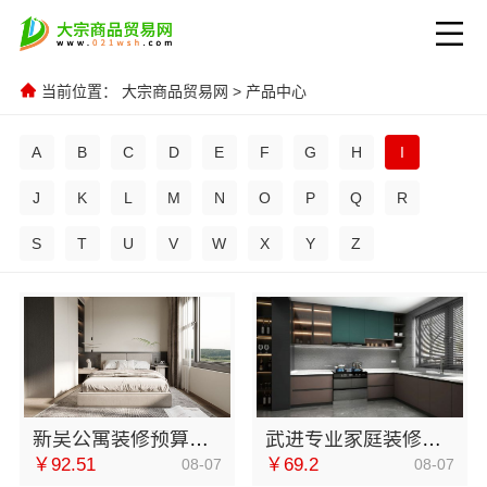
当前位置：
大宗商品贸易网
>
产品中心
A
B
C
D
E
F
G
H
I
J
K
L
M
N
O
P
Q
R
S
T
U
V
W
X
Y
Z
新吴公寓装修预算是多少？无锡亿莱居装饰工程材料有限公司帮您规划
武进专业家庭装修效果图，常州宜居佳装饰设计方案展示
￥92.51
￥69.2
08-07
08-07