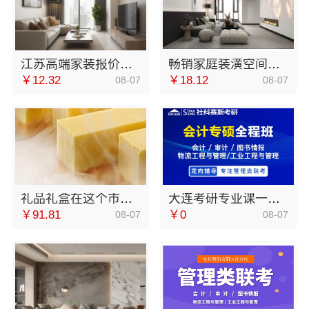
江苏高端家装报价，南京市创亿讯透明实惠
畅销家庭装潢空间布局大概报价，浙江乐享新材料有限公司
￥12.32
￥18.12
08-07
08-07
礼品礼盒在这个市场中销量怎么样
大连考研专业课一对一 社科赛斯考研专注考研教育
￥91.81
￥0
08-07
08-07