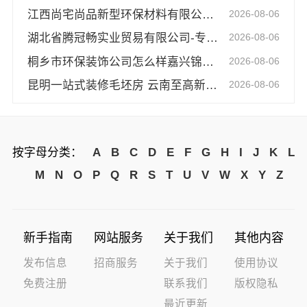
江西尚宅尚品新型环保材料有限公司绿色现代风格靠谱吗
2026-08-06
湖北省腾冠畅实业贸易有限公司-专业轮胎批发平台解决方案
2026-08-06
桐乡市环保装饰公司怎么样嘉兴锦居装饰材料有限公司
2026-08-06
昆明一站式装修毛坯房 云南至高新型建材有限公司省心到家
2026-08-06
按字母分类：
A
B
C
D
E
F
G
H
I
J
K
L
M
N
O
P
Q
R
S
T
U
V
W
X
Y
Z
新手指南
网站服务
关于我们
其他内容
发布信息
招商服务
关于我们
使用协议
免费注册
联系我们
版权隐私
最近更新