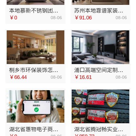
本地慕新不锈钢团队客厅施工全流程
苏州本地靠谱家装设计公司拎包入住，苏州百年豪庭新材料有限公司
￥0
￥91.06
08-06
08-06
桐乡市环保装饰怎么样，嘉兴锦居装饰材料有限公司环保材料品质
浦口高端空间定制选南京市创亿讯，环保可靠
￥66.44
￥16.61
08-06
08-06
湖北省惠物电子商务有限公司最新生鲜食品网站价格
湖北省腾冠畅实业贸易有限公司采购流程