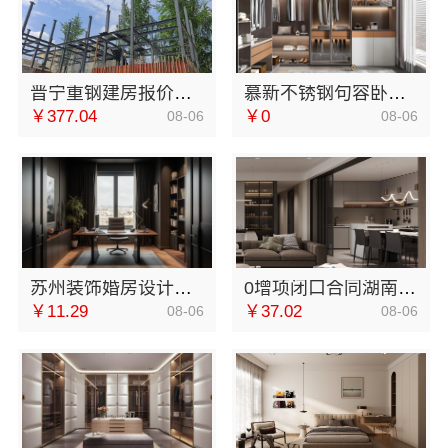
晋宁重钢建房报价透明，云南晟构建筑建材有限公司为您详解
慕新不锈钢句容卧室施工流程，定制服务详解
￥377.04
￥0
08-06
08-06
苏州装饰婚房设计施工一体化，苏州兔哥哥智装新材料有限公司
0增项闭口合同湖南美学筑家建材有限公司局部改造
￥11.29
￥37.02
08-06
08-06