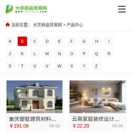
当前位置：
大宗商品贸易网
>
产品中心
A
B
C
D
E
F
G
H
I
J
K
L
M
N
O
P
Q
R
S
T
U
V
W
X
Y
Z
重庆御墅建筑材料有限公司巴南现浇别墅抗震防风
云南家庭装修设计全包价格，云南至高新型建材有限公司透明报价
￥191.09
￥22.29
08-06
08-06