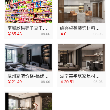
南城欣果铺子豆干香卤全国包邮货到付款
绍兴卓鑫装饰材料有限公司个性化家装定制环保优质材料
￥65.43
￥0
08-06
08-06
泉州家装价格-福建尚艺空间新材料科技有限公司
湖南美学筑家建材局部改造，闭口合同拒绝增项
￥21.49
￥20.51
08-06
08-06