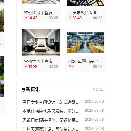
性价比房子整装空间布局上门服务浙江乐享新材料
西安未央区专业装修公寓免费量房 居安天成
￥14.43
08-08
￥20.49
08-08
2
常州性价比高家装价格清单——常州宜居佳装饰
2025母婴用品平台优缺点：湖北省惠物电子商务有限公司
￥93.38
08-08
￥0
08-08
最新资讯
MORE+
2026-08-08
黄石专业空间设计一站式选湖北百年米莱空间美学装饰材料有限公司
1
2026-08-08
本地住宅装修质保精装，浙江臻美新型建材有限公司安心选
2026-08-08
无锡旧房硬装报价，无锡亿莱居装饰为您详细清单
2026-08-08
广州天河家装设计团队拎包入住，精匠饰家专属设计