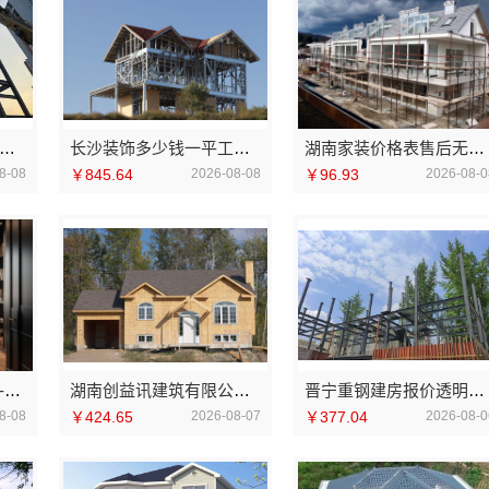
安未央区专业装修公寓免费量房 居安天成
长沙装饰多少钱一平工期保障湖南创益讯建筑有限公司
湖南家装价格表售后无忧湖南创益讯建筑有限公司
8-08
￥845.64
2026-08-08
￥96.93
2026-08-0
江西全屋定制简欧公司-江西尚宅尚品
湖南创益讯建筑有限公司：湖南口碑好的装修环保材料推荐
晋宁重钢建房报价透明，云南晟构建筑建材有限公司为您详解
8-08
￥424.65
2026-08-07
￥377.04
2026-08-0