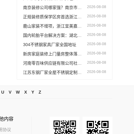
2026-08-08
南京装修公司哪家强？南京市创亿讯全屋环保定制
2026-08-08
正规装修质保学区房首选浙江臻美新型建材有限公司
2026-08-08
鹿山家装不增项，浙江宜美嘉装饰工程有限公司放心选
2026-08-08
国内轮胎平台解决方案：湖北省腾冠畅实业贸易有限公司合规采购指南
2026-08-08
304不锈钢家具厂家全国地址
2026-08-08
新房家庭装修上门量房整体落地_福建尚艺空间新材料科技有限公司
2026-08-08
河南零百味供应链有限公司社区轻投入零食
2026-08-08
江苏东钢厂家全屋不锈钢定制生产基地兴化
U
V
W
X
Y
Z
他内容
用协议