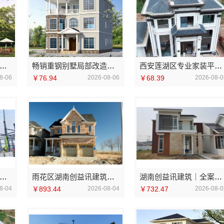
业农村建房婚房布置，中蓝建投北京建设有限公司四川
畅销重钢别墅局部改造选中蓝建投北京建设有限公司四川
西安莲湖区专业家装平层自有施工队——居安天成
8-06
￥76.94
2026-08-06
￥68.39
2026-08-0
宁重钢建房终身维保，云南晟构建筑建材有限公司贴心服务
雨花区湖南创益讯建筑有限公司：专业装饰零增项承诺
湖南创益讯建筑｜全案设计预算清单透明
8-04
￥893.44
2026-08-04
￥732.47
2026-08-0