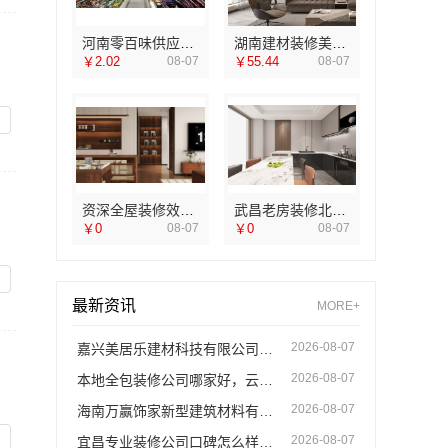
河南零百味供应链有限公司社区轻投入零食硬折扣适配全场景
湖南建材装修美学筑家怎么选，对比这3点
￥2.02
08-07
￥55.44
08-07
资深全屋装修效果图，南通宏域全宅装饰建材有限公司案例精选
武昌老房装修北欧风靠谱吗？同城快装（湖北）科技有限公司专业解析
￥0
08-07
￥0
08-07
最新资讯
MORE+
2026-08-07
嘉兴美居乐建材科技有限公司家庭装潢透明报价电话
2026-08-07
本地全包装修公司哪家好，云南至高新型建材有限公司口碑佳
2026-08-07
海南万赢饰家新型建筑材料有限公：乡村自建家装施工门窗焕新
2026-08-07
宜昌专业装修公司口碑怎么样选湖北百年米莱空间美学装饰材料有限公司