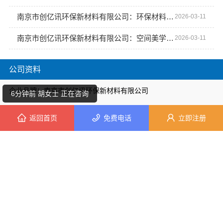
南京市创亿讯环保新材料有限公司：环保材料的空间艺术表达
2026-03-11
南京市创亿讯环保新材料有限公司：空间美学工厂的匠心演绎
2026-03-11
4分钟前 周先生 正在咨询
6分钟前 胡女士 正在咨询
公司资料
企业品牌：南京市创亿讯环保新材料有限公司
10分钟前 胡女士 正在咨询
所在地区：江苏 / 南京
返回首页
免费电话
立即注册
1分钟前 刘女士 正在咨询
详细地址：江苏省南京市浦口区星甸街道工业集中区翠云南路8号
官方网站：
南京市创亿讯环保新材料有限公司
2分钟前 陈女士 正在咨询
座机号码：南京市创亿讯环保新材料有限公司
4分钟前 卢小姐 正在咨询
手机号码：南京市创亿讯环保新材料有限公司
3分钟前 卢女士 正在咨询
主营业务：南京市创亿讯环保新材料有限公司
热门产品
MORE+
4分钟前 张女士 正在咨询