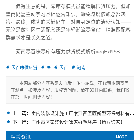
值得注意的是，零库存模式虽能缓解囤货压力，但加
盟商仍需主动学习基础运营知识，避免过度依赖总部决
策。最终，成功的关键仍在于对自身定位的清晰认知——
无论是做社区生活配套还是年轻潮流零食站，精准匹配客
群需求才是长久之道。
河南零百味零库存压力供货模式解析uegExN5B
零百味供应链
味
零百
河南
本网站部分内容系网友自发上传与转载，不代表本网赞同
其观点。如涉及内容，版权等问题，请在30日内联系，我们将
在第一时间删除内容！
上一篇：
室内装修设计施工厂家江西圣匠新型环保材料有限公司
下一篇：
广州市区家装设计哪家好毛坯房【精匠饰家】
相关资讯
MORE+