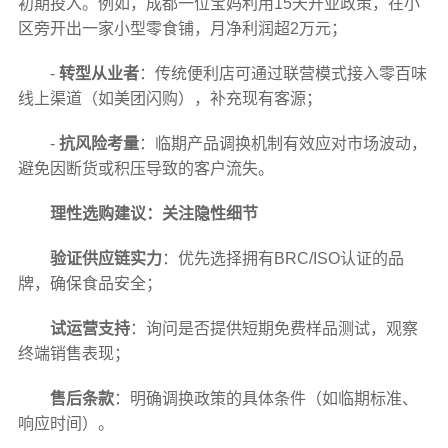
初期投入。例如，成都一位宝妈利用15天开业政策，在小
区旁开出一家小型零食铺，月净利润超2万元；
-
转型从业者
：传统便利店可通过联营模式接入零百味
线上渠道（如美团闪购），补充现有客源；
-
抗风险考量
：临期产品调换机制有效应对市场波动，
避免因断货或积压导致的客户流失。
理性选购建议：关注隐性细节
验证供应链实力
：优先选择拥有BRC/ISO认证的品
牌，确保食品安全；
试运营支持
：询问是否提供短期免费样品测试，观察
终端销售表现；
售后条款
：明确调换政策的具体条件（如临期标准、
响应时间）。