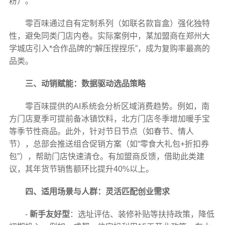
粉）。
零百味通过自有定制系列（如联名款盲盒）强化独特
性，避免同类门店内卷。实际案例中，某加盟商在郑州大
学城店引入*合作品牌的“解压捏捏乐”，成为复购率最高的
品类。
三、动销赋能：数据驱动选品策略
零百味提供的AI系统会分析区域消费趋势。例如，南
方门店夏季可提前备冰镇饮料，北方门店冬季增加暖手宝
等季节性商品。此外，针对节日节点（如春节、情人
节），总部会推送组合促销方案（如“零食大礼包+折扣券
包”），帮助门店快速清仓。有加盟商反馈，借助此类建
议，其年货节销售额环比提升40%以上。
四、适用场景与人群：灵活匹配创业需求
-
新手友好型
：选址评估、装修补贴等扶持政策，降低