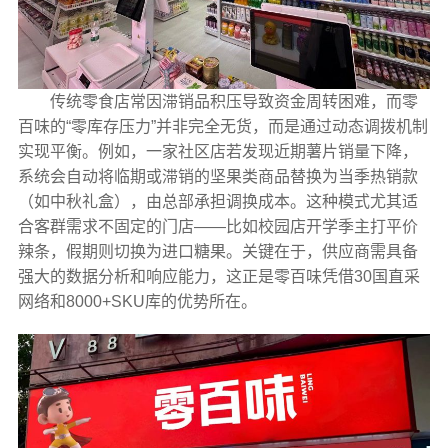
传统零食店常因滞销品积压导致资金周转困难，而零
百味的“零库存压力”并非完全无货，而是通过动态调拨机制
实现平衡。例如，一家社区店若发现近期薯片销量下降，
系统会自动将临期或滞销的坚果类商品替换为当季热销款
（如中秋礼盒），由总部承担调换成本。这种模式尤其适
合客群需求不固定的门店——比如校园店开学季主打平价
辣条，假期则切换为进口糖果。关键在于，供应商需具备
强大的数据分析和响应能力，这正是零百味凭借30国直采
网络和8000+SKU库的优势所在。