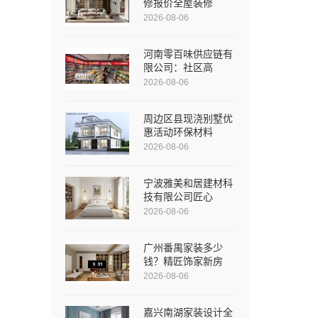
修报价全屋装修
2026-08-06
河南零百味供应链有
限公司：社区高
2026-08-06
周边区县现浇别墅优
惠活动环保材料
2026-08-06
宁波雅美和居建材科
技有限公司匠心
2026-08-06
广州番禺家装多少
钱？精匠饰家新房
2026-08-06
嘉兴南湖家装设计全