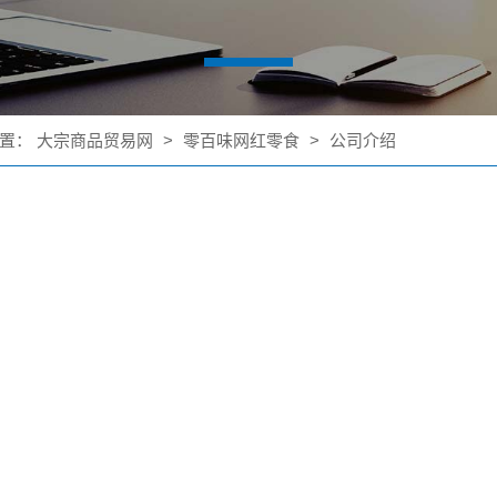
置：
大宗商品贸易网
>
零百味网红零食
>
公司介绍