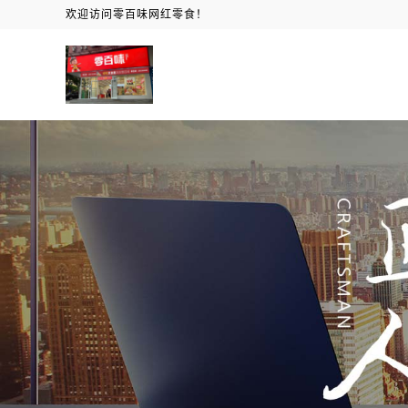
欢迎访问零百味网红零食！