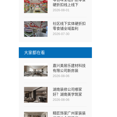
硬折扣线上线下
2026-08-01
社区线下实体硬折扣
零食铺全域盈利
2026-07-30
大家都在看
嘉兴美居乐建材科技
有限公司新房装
2026-08-06
湖南装修公司哪家
好？湖南美学筑家
2026-08-06
精匠饰家广州家装装