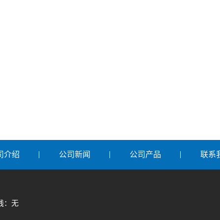
司介绍
公司新闻
公司产品
联系
线：无