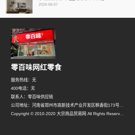
2026-08-07
零百味网红零食
服务热线：无
400电话：无
联系人：零百味供应链
公司地址：河南省郑州市高新技术产业开发区枫香街173号郑州天健湖智联网产业园3号楼7层706室
Copyright © 2010-2020 大宗商品贸易网 All Rights Reserved
6分钟前 刘先生 正在咨询