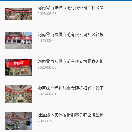
河南零百味供应链有限公司：社区高
2026-08-06
河南零百味供应链有限公司社区轻投
2026-08-05
河南零百味供应链有限公司零食硬折
2026-08-03
零百味全程护航零食硬折扣线上线下
2026-08-01
社区线下实体硬折扣零食铺全域盈利
2026-07-30