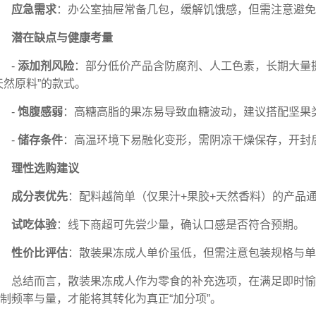
应急需求
：办公室抽屉常备几包，缓解饥饿感，但需注意避免
潜在缺点与健康考量
-
添加剂风险
：部分低价产品含防腐剂、人工色素，长期大量摄
天然原料”的款式。
-
饱腹感弱
：高糖高脂的果冻易导致血糖波动，建议搭配坚果
-
储存条件
：高温环境下易融化变形，需阴凉干燥保存，开封
理性选购建议
成分表优先
：配料越简单（仅果汁+果胶+天然香料）的产品
试吃体验
：线下商超可先尝少量，确认口感是否符合预期。
性价比评估
：散装果冻成人单价虽低，但需注意包装规格与单
总结而言，散装果冻成人作为零食的补充选项，在满足即时
制频率与量，才能将其转化为真正“加分项”。