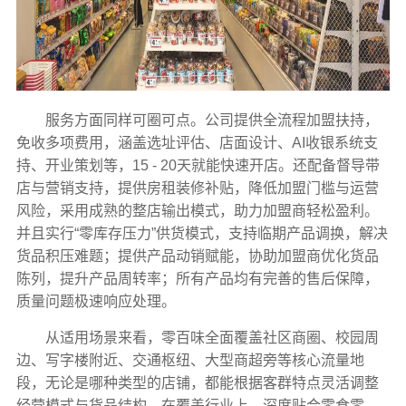
服务方面同样可圈可点。公司提供全流程加盟扶持，
免收多项费用，涵盖选址评估、店面设计、AI收银系统支
持、开业策划等，15 - 20天就能快速开店。还配备督导带
店与营销支持，提供房租装修补贴，降低加盟门槛与运营
风险，采用成熟的整店输出模式，助力加盟商轻松盈利。
并且实行“零库存压力”供货模式，支持临期产品调换，解决
货品积压难题；提供产品动销赋能，协助加盟商优化货品
陈列，提升产品周转率；所有产品均有完善的售后保障，
质量问题极速响应处理。
从适用场景来看，零百味全面覆盖社区商圈、校园周
边、写字楼附近、交通枢纽、大型商超旁等核心流量地
段，无论是哪种类型的店铺，都能根据客群特点灵活调整
经营模式与货品结构。在覆盖行业上，深度贴合零食零