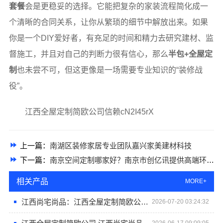
套餐
会是更稳妥的选择。它能把复杂的家装流程简化成一
个清晰的合同关系，让你从繁琐的细节中解放出来。如果
你是一个DIY爱好者，有充足的时间和精力去研究建材、监
督施工，并且对自己的判断力很有信心，那么
半包+全屋定
制
也未尝不可，但这更像是一场需要专业知识的“装修战
役”。
江西全屋定制简欧公司信赖cN2I45rX
上一篇：
南湖区装修家居专业团队嘉兴家美建材科技
下一篇：
南京空间定制哪家好？南京市创亿讯提供高端环保定制解决方案
相关产品
MORE+
江西尚宅尚品：江西全屋定制简欧公司首选
2026-07-20 03:24:32