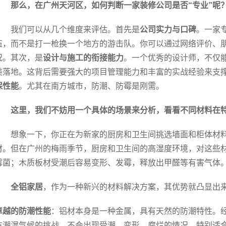
那么，在广州天河区，如何判断一家装修公司是否“专业”呢
我们可以从几个维度来评估。首先是
公司实力与口碑
。一家
伍，而不是打一枪换一个地方的游击队。你可以通过网络评价、
况。其次，是
设计与施工的衔接能力
。一个优秀的设计师，不仅
美落地。这背后需要强大的项目管理能力和丰富的实战经验来支
保性能
。尤其在南方城市，防潮、防霉是刚需。
这里，我们不妨用一个具体的场景来分析，看看不同材料在
想象一下，你正在为新家的厨房和卫生间挑选墙面和柜体材
材。但在广州的梅雨季节，厨房和卫生间的高湿度环境，对这些
霉菌；木质板材受潮后容易变形、发霉，释放出甲醛等有害气体
全铝家居
，作为一种新兴的材料解决方案，其优势就凸显出
卓越的防潮性能
：铝材本身是一种金属，具有天然的防潮特性。
方潮湿气候的挑战，不会出现受潮、变形、腐烂的情况，特别适