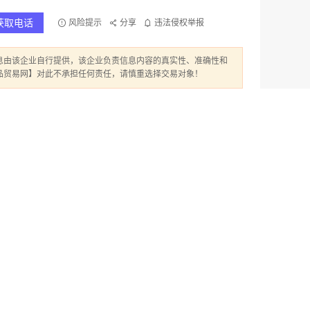
获取电话
风险提示
分享
违法侵权举报
息由该企业自行提供，该企业负责信息内容的真实性、准确性和
品贸易网】对此不承担任何责任，请慎重选择交易对象！
限公司