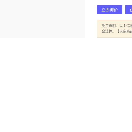
立即询价
免责声明：以上信
合法性。【大宗商
广州家装装修报价全屋装修 - 精匠饰家（广州）家居建材有