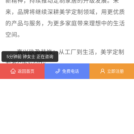
新精神，持续推动定制家居的升级发展。未
10分钟前 朱小姐 正在咨询
来，品牌将继续深耕美学定制领域，用更优质
的产品与服务，为更多家庭带来理想中的生活
6分钟前 陈女士 正在咨询
空间。
9分钟前 陈女士 正在咨询
嘉兴玖盈装饰：从工厂到生活，美学定制
5分钟前 钟女士 正在咨询
专家GIbzyVRx
返回首页
免费电话
立即注册
5分钟前 田小姐 正在咨询
嘉兴玖盈装饰工程有限公司
盈
玖
嘉兴
2分钟前 钟先生 正在咨询
本网站部分内容系网友自发上传与转载，不代表本
1分钟前 潘小姐 正在咨询
网赞同其观点。如涉及内容，版权等问题，请在30
日内联系，我们将在第一时间删除内容！
9分钟前 李先生 正在咨询
上一篇：
嘉兴玖盈装饰工程有限公司：空间美学，玖盈精工呈现
7分钟前 潘先生 正在咨询