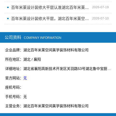
百年米莱设计装修大平层认准湖北百年米莱空间美学装饰材料有限公司
2026-07-19
百年米莱设计装修大平层，湖北百年米莱空间美学装饰材料有限公司
2026-07-10
公司资料
COMPANY INFORMATION
企业品牌：湖北百年米莱空间美学装饰材料有限公司
所在地区：湖北 / 襄阳
详细地址：湖北省襄阳高新技术开发区关羽路53号湖北鲁中宝厨业有限公司院内1号厂房
官方网站：
无
座机号码：
手机号码：无
主营业务：湖北百年米莱空间美学装饰材料有限公司