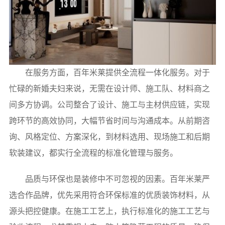
在服务方面，百年米莱提供全流程一体化服务。对于
忙碌的新婚夫妇来说，无需在设计师、施工队、材料商之
间多方协调。公司整合了设计、施工与主材供应链，实现
跨环节的高效协同，大幅节省时间与沟通成本。从前期咨
询、风格定位、方案深化，到材料选用、现场施工和后期
软装建议，都实行全流程的标准化管理与服务。
品质与环保也是装修中不可忽视的因素。百年米莱严
选合作品牌，优先采用符合环保标准的优质装饰材料，从
源头把控健康。在施工工艺上，执行标准化的施工工艺与