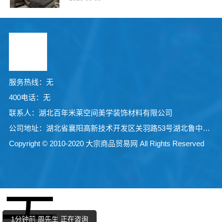
服务热线：无
400电话：无
联系人：湖北百年米莱空间美学装饰材料有限公司
公司地址：湖北省襄阳高新技术开发区关羽路53号湖北鲁中宝厨业有限公司院内1号厂房
Copyright © 2010-2020 大宗商品贸易网 All Rights Reserved
6分钟前 潘女士 正在咨询
7分钟前 陈先生 正在咨询
1分钟前 周先生 正在咨询