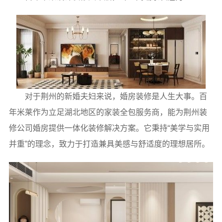
对于荆州的新婚夫妇来说，婚房装修是人生大事。百
年米莱作为立足湖北地区的家装全包服务商，能为荆州装
修公司婚房提供一体化装修解决方案。它秉持“美学与实用
并重”的理念，致力于打造兼具美感与舒适度的理想居所。