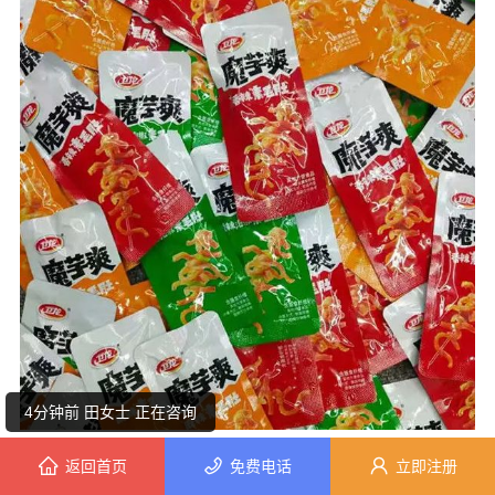
9分钟前 李小姐 正在咨询
4分钟前 田女士 正在咨询
首先，从原料和品质来看，坚果的核心竞争力在于选
返回首页
免费电话
立即注册
5分钟前 陈女士 正在咨询
料和加工方式。以“自然原物”系列为例，这类坚果通常采用