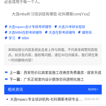
必会适用于每一个人。
大连mba补习培训班有哪些-社科赛斯cxmjYxaZ
大连mpacc会计专硕考研辅导
大连25考研全程班
大连MBA在职考研辅导
大连在职考研辅导
辅导班
学习
MBA
本网站部分内容系网友自发上传与转载，不代表本网赞同其观
点。如涉及内容，版权等问题，请在30日内联系，我们将在第
一时间删除内容！
上一篇：
西安性价比高家装施工改善房免费量房 - 居安天成
下一篇：
广东正规室内设计鼎饰空间透明化施工
相关资讯
MORE+
大连mpacc专业培训机构-社科赛斯考研专业辅导机构
2026-01-07