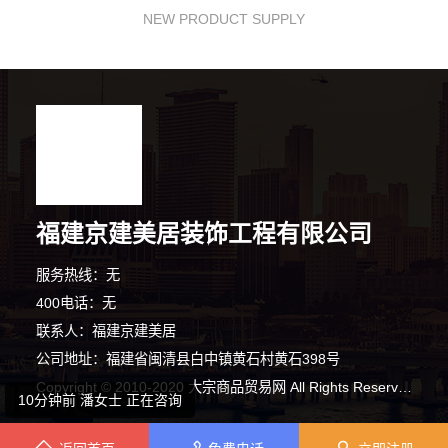
NEW PRODUCT SUPPLY
福建京建美居装饰工程有限公司
8分钟前 段小姐 正在咨询
服务热线：无
2分钟前 王先生 正在咨询
400电话：无
联系人：福建京建美居
6分钟前 周女士 正在咨询
公司地址：福建省闽清县白中镇黄石村黄石398号
Copyright © 2010-2020 大宗商品贸易网 All Rights Reserved
10分钟前 潘女士 正在咨询